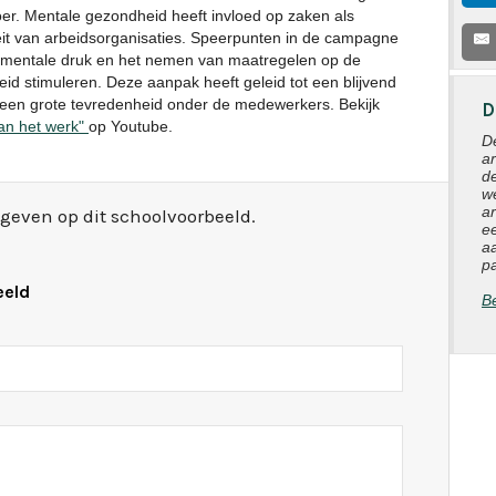
er. Mentale gezondheid heeft invloed op zaken als
iviteit van arbeidsorganisaties. Speerpunten in de campagne
van mentale druk en het nemen van maatregelen op de
id stimuleren. Deze aanpak heeft geleid tot een blijvend
 een grote tevredenheid onder de medewerkers. Bekijk
D
an het werk"
op Youtube.
D
a
d
w
a
egeven op dit schoolvoorbeeld.
e
a
pa
eeld
Be