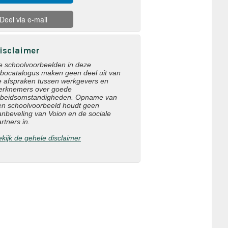
Deel via e-mail
isclaimer
e schoolvoorbeelden in deze
rbocatalogus maken geen deel uit van
e afspraken tussen werkgevers en
erknemers over goede
rbeidsomstandigheden. Opname van
en schoolvoorbeeld houdt geen
anbeveling van Voion en de sociale
rtners in.
kijk de gehele disclaimer