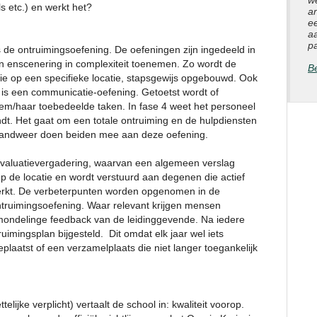
w
s etc.) en werkt het?
a
e
a
pa
s de ontruimingsoefening. De oefeningen zijn ingedeeld in
 en enscenering in complexiteit toenemen. Zo wordt de
Be
uatie op een specifieke locatie, stapsgewijs opgebouwd. Ook
 is een communicatie-oefening. Getoetst wordt of
em/haar toebedeelde taken. In fase 4 weet het personeel
ndt. Het gaat om een totale ontruiming en de hulpdiensten
brandweer doen beiden mee aan deze oefening.
 evaluatievergadering, waarvan een algemeen verslag
 op de locatie en wordt verstuurd aan degenen die actief
rkt. De verbeterpunten worden opgenomen in de
ntruimingsoefening. Waar relevant krijgen mensen
ofmondelinge feedback van de leidinggevende. Na iedere
uimingsplan bijgesteld. Dit omdat elk jaar wel iets
eplaatst of een verzamelplaats die niet langer toegankelijk
telijke verplicht) vertaalt de school in: kwaliteit voorop.