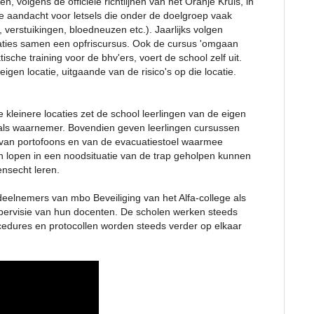
volgens de officiële richtlijnen van het Oranje Kruis, in
le aandacht voor letsels die onder de doelgroep vaak
verstuikingen, bloedneuzen etc.). Jaarlijks volgen
aties samen een opfriscursus. Ook de cursus 'omgaan
ische training voor de bhv'ers, voert de school zelf uit.
gen locatie, uitgaande van de risico's op die locatie.
 kleinere locaties zet de school leerlingen van de eigen
n als waarnemer. Bovendien geven leerlingen cursussen
van portofoons en van de evacuatiestoel waarmee
n lopen in een noodsituatie van de trap geholpen kunnen
nsecht leren.
deelnemers van mbo Beveiliging van het Alfa-college als
ervisie van hun docenten. De scholen werken steeds
edures en protocollen worden steeds verder op elkaar