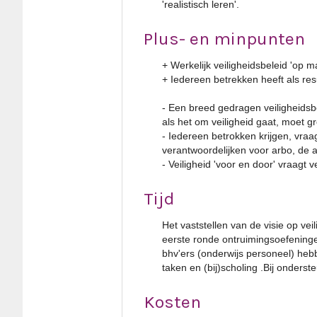
'realistisch leren'.
Plus- en minpunten
+ Werkelijk veiligheidsbeleid 'op m
+ Iedereen betrekken heeft als resu
- Een breed gedragen veiligheidsbel
als het om veiligheid gaat, moet gro
- Iedereen betrokken krijgen, vraa
verantwoordelijken voor arbo, de 
- Veiligheid 'voor en door' vraagt 
Tijd
Het vaststellen van de visie op ve
eerste ronde ontruimingsoefeningen
bhv'ers (onderwijs personeel) heb
taken en (bij)scholing .Bij onders
Kosten