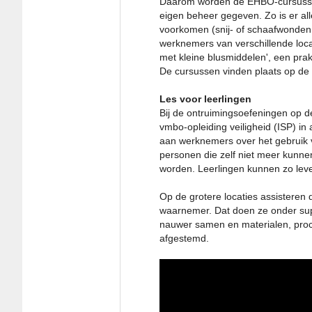
Daarom worden de EHBO-cursussen, 
eigen beheer gegeven. Zo is er al
voorkomen (snij- of schaafwonden, 
werknemers van verschillende loc
met kleine blusmiddelen', een prakt
De cursussen vinden plaats op de ei
Les voor leerlingen
Bij de ontruimingsoefeningen op de
vmbo-opleiding veiligheid (ISP) i
aan werknemers over het gebruik 
personen die zelf niet meer kunne
worden. Leerlingen kunnen zo leve
Op de grotere locaties assisteren 
waarnemer. Dat doen ze onder sup
nauwer samen en materialen, proc
afgestemd.