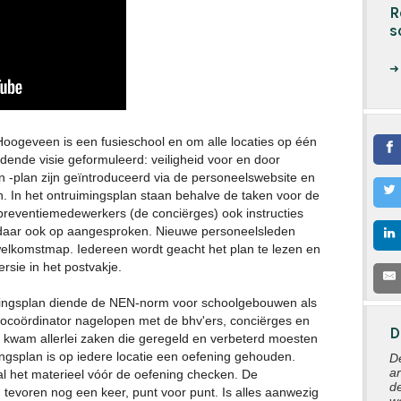
R
s
Hoogeveen is een fusieschool en om alle locaties op één
bindende visie geformuleerd: veiligheid voor en door
n -plan zijn geïntroduceerd via de personeelswebsite en
n. In het ontruimingsplan staan behalve de taken voor de
preventiemedewerkers (de conciërges) ook instructies
 daar ook op aangesproken. Nieuwe personeelsleden
 welkomstmap. Iedereen wordt geacht het plan te lezen en
rsie in het postvakje.
imingsplan diende de NEN-norm voor schoolgebouwen als
bocoördinator nagelopen met de bhv'ers, conciërges en
D
e kwam allerlei zaken die geregeld en verbeterd moesten
ngsplan is op iedere locatie een oefening gehouden.
D
a
al het materieel vóór de oefening checken. De
d
n tevoren nog een keer, punt voor punt. Is alles aanwezig