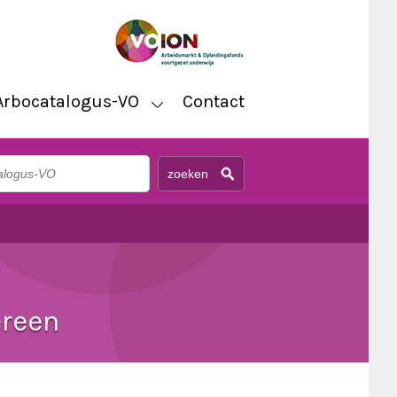
Arbocatalogus-VO
Contact
ereen