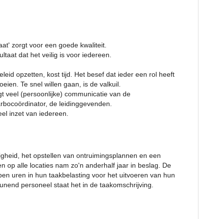
aat' zorgt voor een goede kwaliteit.
ltaat dat het veilig is voor iedereen.
eid opzetten, kost tijd. Het besef dat ieder een rol heeft
eien. Te snel willen gaan, is de valkuil.
gt veel (persoonlijke) communicatie van de
arbocoördinator, de leidinggevenden.
veel inzet van iedereen.
iligheid, het opstellen van ontruimingsplannen en een
 op alle locaties nam zo'n anderhalf jaar in beslag. De
ben uren in hun taakbelasting voor het uitvoeren van hun
teunend personeel staat het in de taakomschrijving.