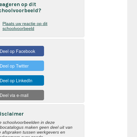
eageren op dit
choolvoorbeeld?
Plaats uw reactie op dit
schoolvoorbeeld
Deel op Facebook
Deel op Twitter
Deel op LinkedIn
Deel via e-mail
isclaimer
e schoolvoorbeelden in deze
rbocatalogus maken geen deel uit van
e afspraken tussen werkgevers en