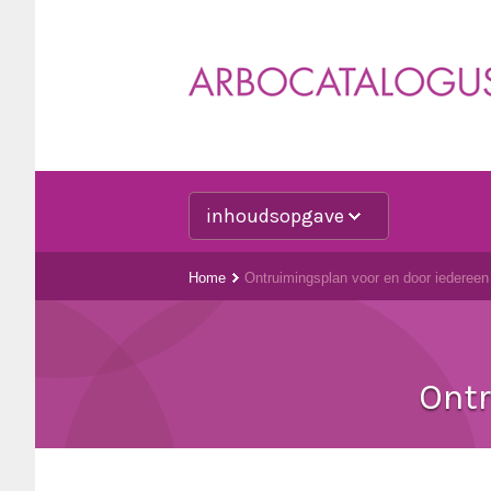
inhoudsopgave
Home
Ontruimingsplan voor en door iedereen
Ontr