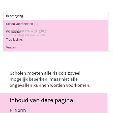
Beschrijving
Schoolvoorbeelden (3)
Datum laatste wijziging:
Wetgeving
donderdag 28 mei 2009
Tips & Links
Vragen
Scholen moeten alle risico's zoveel
mogelijk beperken, maar niet alle
Inhoud van deze pagina
Norm