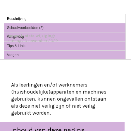
Beschrijving
Schoolvoorbeelden (2)
Datum laatste wijziging:
Wetgeving
zondag 20 november 2022
Tips & Links
Vragen
Als leerlingen en/of werknemers
(huishoudelijke)apparaten en machines
gebruiken, kunnen ongevallen ontstaan
als deze niet veilig zijn of niet veilig
Inhoud van deze pagina