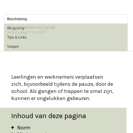
Beschrijving
Datum laatste wijziging:
Wetgeving
woensdag 11 mei 2011
Tips & Links
Vragen
Leerlingen en werknemers verplaatsen
zich, bijvoorbeeld tijdens de pauze, door de
school. Als gangen of trappen te smal zijn,
Inhoud van deze pagina
Norm