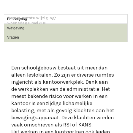
Datum laatste wijziging:
Beschrijving
woensdag 11 mei 2011
Wetgeving
Vragen
Een schoolgebouw bestaat uit meer dan
alleen leslokalen. Zo zijn er diverse ruimtes
ingericht als kantoorwerkplek. Denk aan
de werkplekken van de administratie. Het
meest bekende risico voor werken in een
kantoor is eenzijdige lichamelijke
belasting, met als gevolg klachten aan het
bewegingsapparaat. Deze klachten worden
vaak omschreven als RSI of KANS.
Het werken in een kantoor kan ook leiden