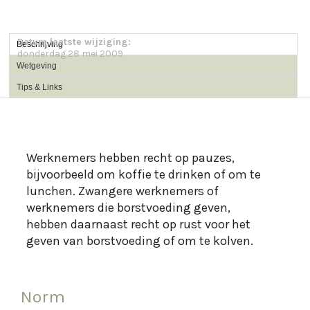
Datum laatste wijziging:
Beschrijving
donderdag 28 mei 2009
Wetgeving
Tips & Links
Werknemers hebben recht op pauzes,
bijvoorbeeld om koffie te drinken of om te
lunchen. Zwangere werknemers of
werknemers die borstvoeding geven,
hebben daarnaast recht op rust voor het
Norm