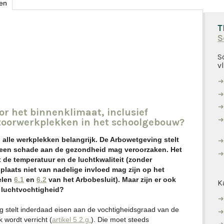
en
T
S
S
v
oor het binnenklimaat, inclusief
ntoorwerkplekken in het schoolgebouw?
alle werkplekken belangrijk. De Arbowetgeving stelt
geen schade aan de gezondheid mag veroorzaken. Het
t de temperatuur en de luchtkwaliteit (zonder
splaats niet van nadelige invloed mag zijn op het
elen
6.1
en
6.2
van het Arbobesluit). Maar zijn er ook
K
e luchtvochtigheid?
 stelt inderdaad eisen aan de vochtigheidsgraad van de
wordt verricht (
artikel 5.2.g.
). Die moet steeds